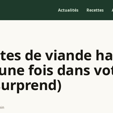
Actualités
Recettes
ttes de viande h
 une fois dans vo
 surprend)
min