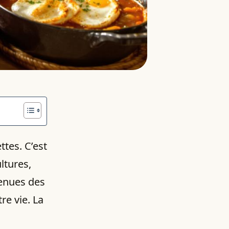
ttes. C’est
ltures,
venues des
re vie. La