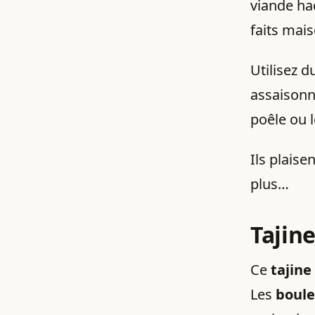
viande hac
faits mais
Utilisez d
assaisonn
poêle ou l
Ils plaise
plus…
Tajine
Ce
tajine
Les
boule