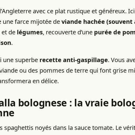
l’Angleterre avec ce plat rustique et généreux. Ici
te une farce mijotée de
viande hachée (souvent
et de
légumes
, recouverte d’une
purée de po
ison
.
si une superbe
recette anti-gaspillage
. Vous av
 viande ou des pommes de terre qui font grise m
ransformera en délice.
alla bolognese
: la vraie bol
enne
es spaghettis noyés dans la sauce tomate. Le véri