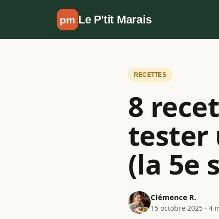
Aller au contenu
Le P'tit Marais
pm
RECETTES
8 rece
tester
(la 5e
Clémence R.
15 octobre 2025 · 4 