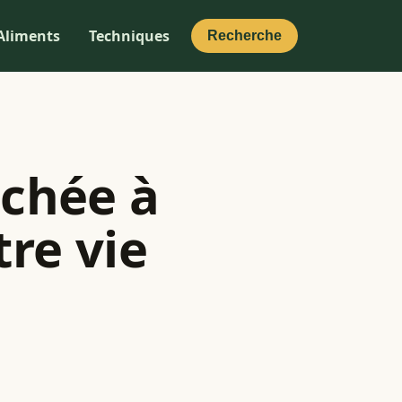
Aliments
Techniques
Recherche
achée à
tre vie