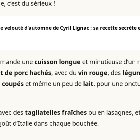
, c’est du sérieux !
e velouté d'automne de Cyril Lignac : sa recette secrète 
demande une
cuisson longue
et minutieuse d’un
t de porc hachés
, avec du
vin rouge
, des
légu
 coupés
et même un peu de
lait
, pour une onct
 avec des
tagliatelles fraîches
ou en lasagnes, e
goût d’Italie dans chaque bouchée.