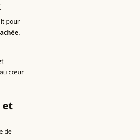
x
ait pour
hachée
,
et
r au cœur
 et
e de