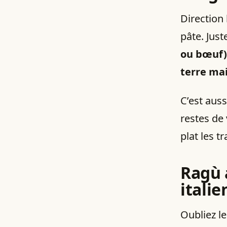
Direction 
pâte. Jus
ou bœuf)
terre ma
C’est aus
restes de
plat les t
Ragù 
itali
Oubliez l