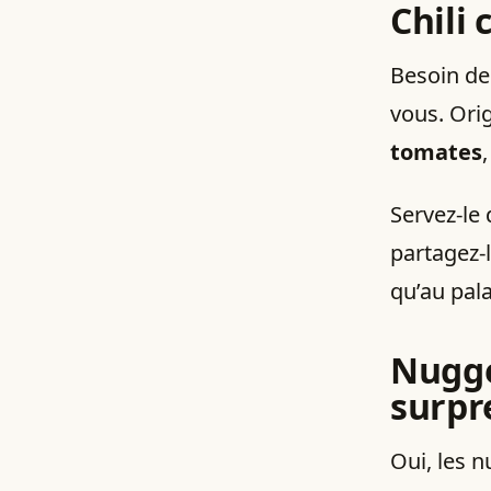
Chili 
Besoin de 
vous. Ori
tomates
Servez-le
partagez-
qu’au pala
Nugge
surpr
Oui, les 