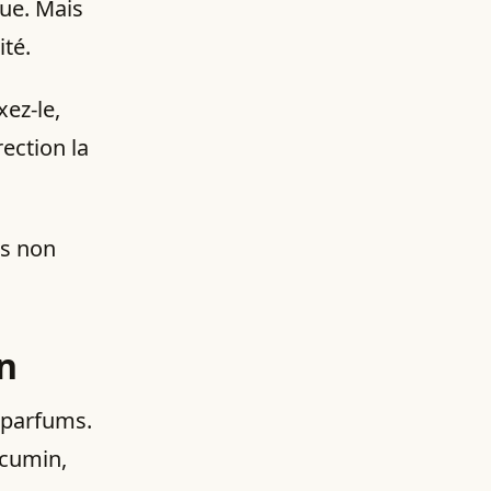
que. Mais
ité.
xez-le,
ection la
as non
n
 parfums.
cumin,