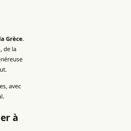
la Grèce
.
 de la
énéreuse
ut.
es, avec
l.
er à