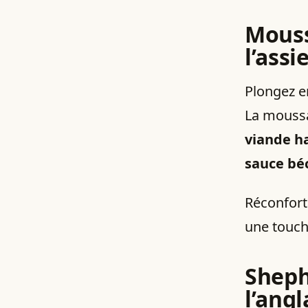
Mouss
l’assi
Plongez e
La mouss
viande h
sauce bé
Réconforta
une touche
Sheph
l’angl