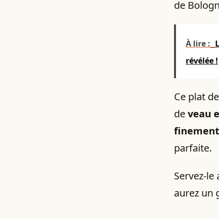
de Bologne
À lire :
L
révélée !
Ce plat 
de
veau e
finement
parfaite.
Servez-le
aurez un 