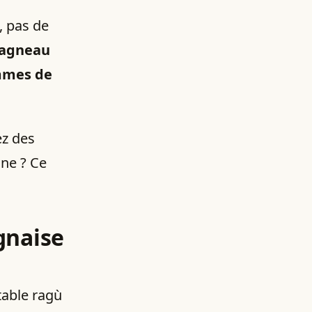
, pas de
 agneau
mmes de
ez des
ine ? Ce
ognaise
table ragù