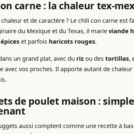
con carne
: la chaleur tex-me
chaleur et de caractère ? Le chili con carne est f
ginaire du Mexique et du Texas, il marie
viande 
,
épices
et parfois
haricots rouges
.
 dans un grand plat, avec du
riz
ou des
tortillas
, 
le avec vos proches. Il apporte autant de chaleu
is.
ts de poulet maison
: simple
enant
nuggets aussi comptent comme une recette à bas