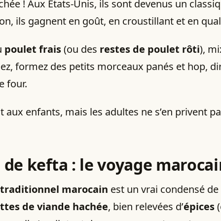
hée ! Aux États-Unis, ils sont devenus un classi
on, ils gagnent en goût, en croustillant et en qual
u
poulet frais
(ou des
restes de poulet rôti
), mi
ez, formez des petits morceaux panés et hop, dir
e four.
nt aux enfants, mais les adultes ne s’en privent p
 de kefta
: le voyage marocai
 traditionnel marocain
est un vrai condensé de
ttes de viande hachée
, bien relevées d’
épices
(