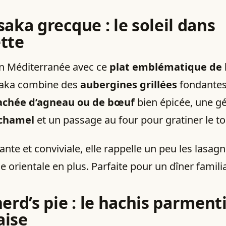
aka grecque
: le soleil dans
ette
n Méditerranée avec ce
plat emblématique de 
aka combine des
aubergines grillées
fondantes,
achée d’agneau ou de bœuf
bien épicée, une g
chamel
et un passage au four pour gratiner le to
nte et conviviale, elle rappelle un peu les lasagn
 orientale en plus. Parfaite pour un dîner familia
erd’s pie
: le hachis parmenti
aise