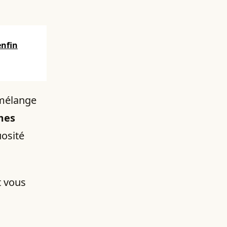
enfin
 mélange
mes
uosité
t vous