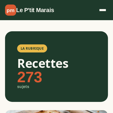
Aller au contenu
Le P'tit Marais
pm
LA RUBRIQUE
Recettes
273
sujets