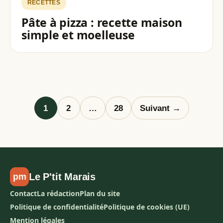
RECETTES
Pâte à pizza : recette maison
simple et moelleuse
Pagination des pu
1
2
…
28
Suivant →
Le P'tit Marais
pm
Contact
La rédaction
Plan du site
Politique de confidentialité
Politique de cookies (UE)
Mention légales