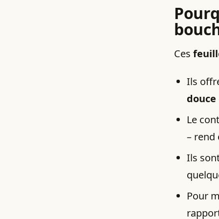
Pourq
bouc
Ces
feuil
Ils off
douce
Le cont
– rend
Ils son
quelqu
Pour m
rapport