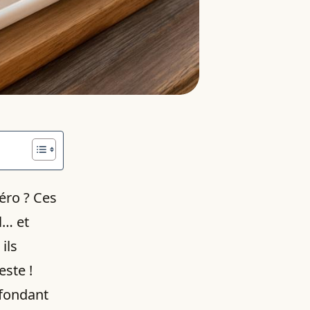
éro ? Ces
l… et
ils
ste !
, fondant