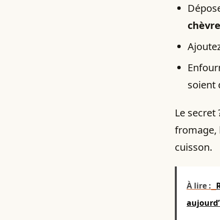
Dépose
chèvre
Ajoute
Enfour
soient 
Le secret
fromage, l
cuisson.
À lire :
aujourd