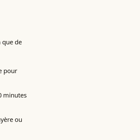
n que de
e pour
10 minutes
uyère ou