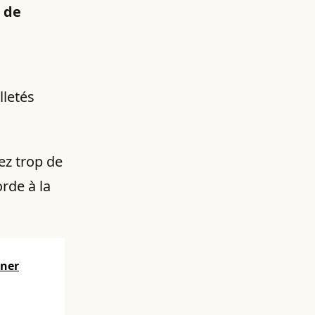
e de
lletés
ez trop de
orde à la
iner