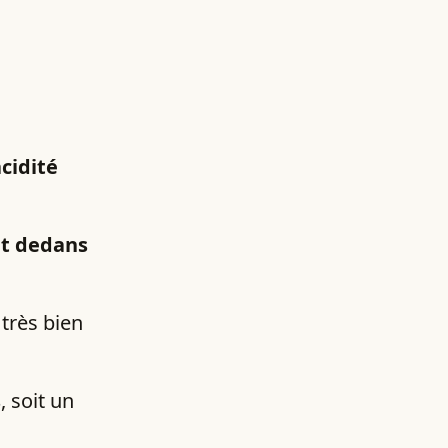
acidité
nt dedans
 très bien
s
, soit un