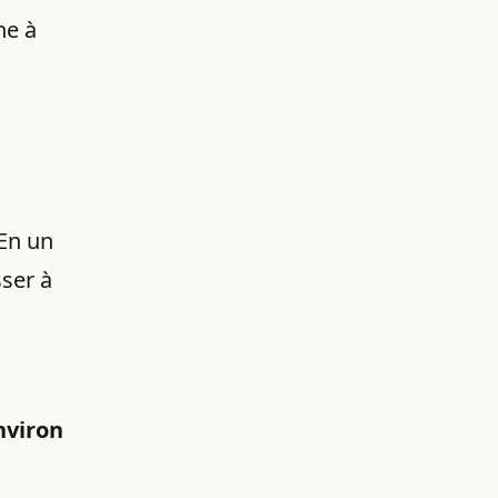
ne à
 En un
ser à
nviron