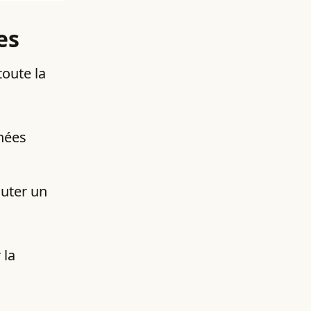
es
toute la
chées
outer un
 la