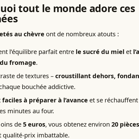
uoi tout le monde adore ces
hées
letés au chèvre
ont de nombreux atouts :
rent l’équilibre parfait entre
le sucré du miel
et
l’
 du fromage
.
raste de textures –
croustillant dehors, fonda
 chaque bouchée addictive.
t
faciles à préparer à l’avance
et se réchauffent
es minutes au four.
oins de
5 euros
, vous obtenez environ
20 pièce
 qualité-prix imbattable.