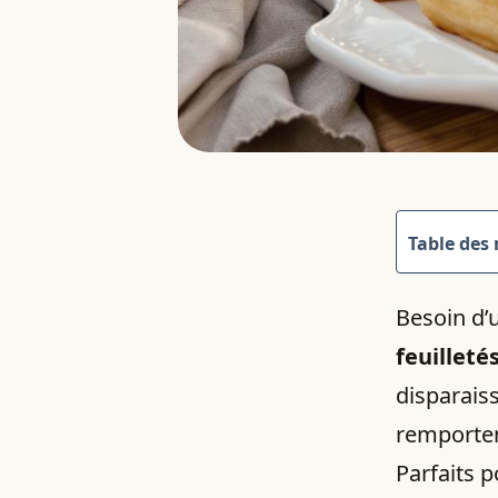
Table des
Besoin d’u
feuilleté
disparaiss
remporten
Parfaits p