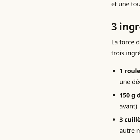
et une tou
3 ing
La force d
trois ingr
1 roul
une dé
150 g 
avant)
3 cuil
autre 