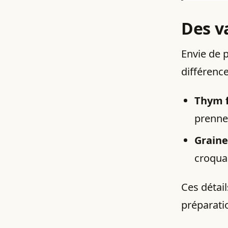
Des v
Envie de p
différence
Thym f
prenne
Graine
croquan
Ces détai
préparation