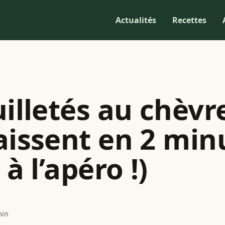
Actualités
Recettes
uilletés au chèvr
aissent en 2 min
 à l’apéro !)
min