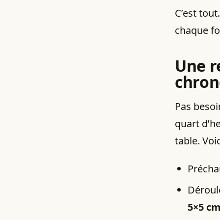
C’est tout
chaque fo
Une r
chron
Pas besoin
quart d’h
table. Voi
Précha
Déroule
5×5 c