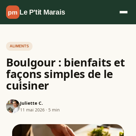
Aller au contenu
Le P'tit Marais
pm
ALIMENTS
Boulgour : bienfaits et
façons simples de le
cuisiner
Juliette C.
11 mai 2026 · 5 min