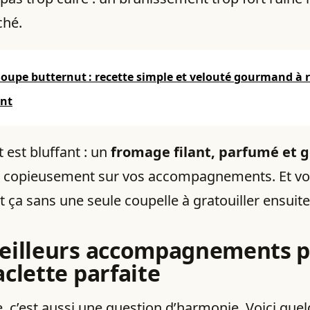
ché.
Soupe butternut : recette simple et velouté gourmand à r
ent
t est bluffant : un
fromage filant, parfumé et 
 copieusement sur vos accompagnements. Et vo
t ça sans une seule coupelle à gratouiller ensuite
eilleurs accompagnements 
aclette parfaite
e, c’est aussi une question d’harmonie. Voici que