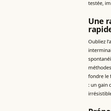
testée, im
Une ra
rapid
Oubliez l’
interminab
spontanéit
méthodes 
fondre le 
: un gain 
irrésistibl