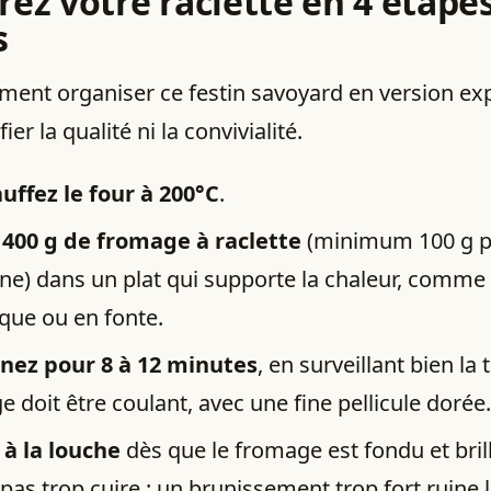
rez votre raclette en 4 étape
s
ment organiser ce festin savoyard en version ex
ier la qualité ni la convivialité.
uffez le four à 200°C
.
 400 g de fromage à raclette
(minimum 100 g p
ne) dans un plat qui supporte la chaleur, comme 
que ou en fonte.
nez pour 8 à 12 minutes
, en surveillant bien la t
 doit être coulant, avec une fine pellicule dorée.
 à la louche
dès que le fromage est fondu et bril
 pas trop cuire : un brunissement trop fort ruine 