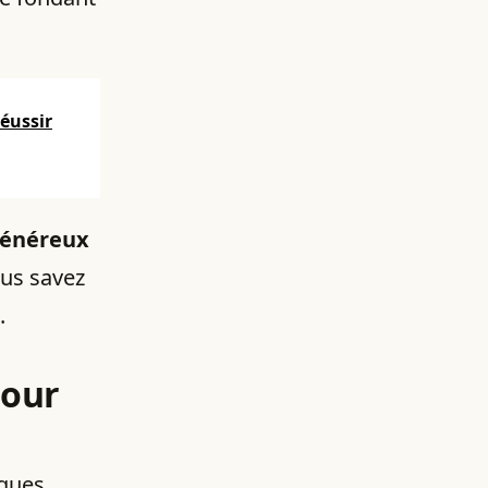
éussir
généreux
us savez
.
pour
lques