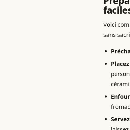
Prépa
facile
Voici com
sans sacrif
Précha
Placez
person
cérami
Enfour
fromage
Servez
laissez