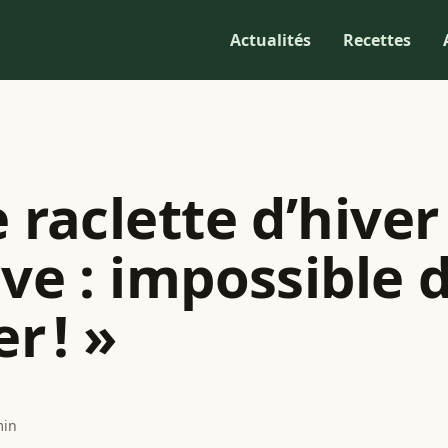
Actualités
Recettes
 raclette d’hiver
ive : impossible 
er ! »
min