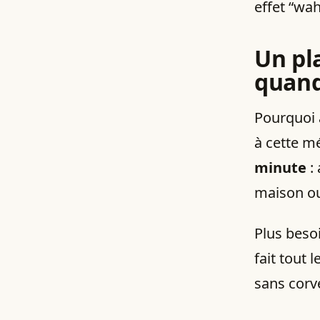
effet “wa
Un pl
quand
Pourquoi a
à cette m
minute
: 
maison ou
Plus beso
fait tout 
sans corv