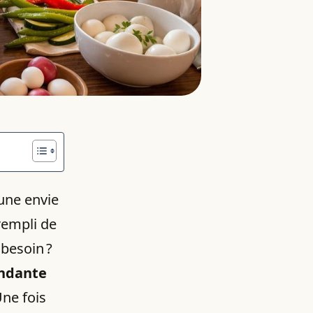
 une envie
rempli de
 besoin ?
ondante
Une fois