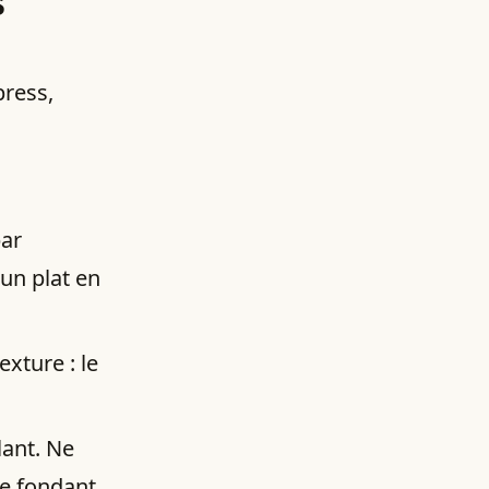
s
press,
ar
un plat en
exture : le
lant. Ne
le fondant