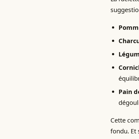
suggestion
Pomme
Charcu
Légume
Cornic
équilib
Pain d
dégoul
Cette com
fondu. Et