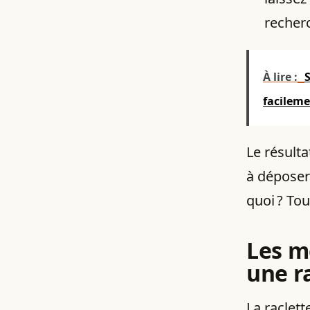
recher
À lire :
facilem
Le résulta
à déposer
quoi ? Tou
Les m
une r
La raclett