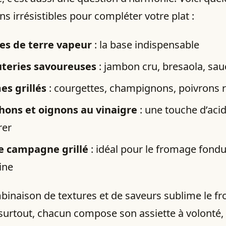
s irrésistibles pour compléter votre plat :
s de terre vapeur
: la base indispensable
teries savoureuses
: jambon cru, bresaola, sau
s grillés
: courgettes, champignons, poivrons r
hons et oignons au vinaigre
: une touche d’acid
rer
e campagne grillé
: idéal pour le fromage fondu
ine
binaison de textures et de saveurs sublime le f
 surtout, chacun compose son assiette à volonté,